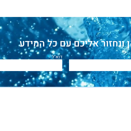
 ונחזור אליכם עם כל המידע
דוא"ל
פעילות
צור קשר
ימית
מזכירות:
אודות
04-
הפעילות
9851201