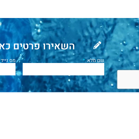
השאירו פרטים כאן
שם מלא
מס נייד
קצת
קציני ים
בית הספר
הפנימייה
עלינו
אודות
דבר מנהל בית
אודות
בית
דבר מנהלת
הספר
הפנימייה
הספר
קציני ים
מגמת
דבר מפקד